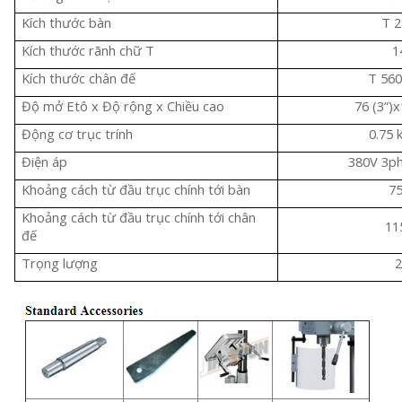
Kích thước bàn
T 
Kích thước rãnh chữ T
1
Kích thước chân đế
T 56
Độ mở Etô x Độ rộng x Chiều cao
76 (3”
Động cơ trục trính
0.75 
Điện áp
380V 3ph
Khoảng cách từ đầu trục chính tới bàn
7
Khoảng cách từ đầu trục chính tới chân
11
đế
Trọng lượng
2