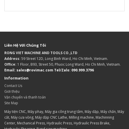
Liên Hệ Với Chúng Tôi
RONG VIET MACHINE AND TOOLS CO.,LTD
Address:
59 Street 12D, Long Binh Ward, Ho Chi Minh, Vietnam.
Office:
1 Floor, B93, Street 50, Phuoc Long Ward, Ho Chi Minh, Vietnam.
Email: sales@rovimac.com
Tel/Zalo: 090.999.3796
Information
Contact Us
Giới thiệu
Vận chuyển và thanh toán
Site Map
Máy tiện CNC, Máy phay, Máy gia công trung tâm, Máy dập, Máy chấn, Máy
cắt, Máy cưa vòng, Máy dập CNC Lathe, Milling machine, Machinning
Center, Mechanical Press, Hydraulic Press, Hydraulic Press Brake,
Hydraulic Shearing, Band saw machine