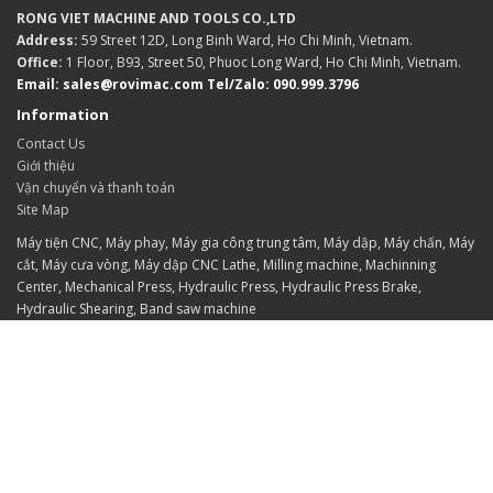
RONG VIET MACHINE AND TOOLS CO.,LTD
Address:
59 Street 12D, Long Binh Ward, Ho Chi Minh, Vietnam.
Office:
1 Floor, B93, Street 50, Phuoc Long Ward, Ho Chi Minh, Vietnam.
Email: sales@rovimac.com
Tel/Zalo: 090.999.3796
Information
Contact Us
Giới thiệu
Vận chuyển và thanh toán
Site Map
Máy tiện CNC, Máy phay, Máy gia công trung tâm, Máy dập, Máy chấn, Máy
cắt, Máy cưa vòng, Máy dập CNC Lathe, Milling machine, Machinning
Center, Mechanical Press, Hydraulic Press, Hydraulic Press Brake,
Hydraulic Shearing, Band saw machine